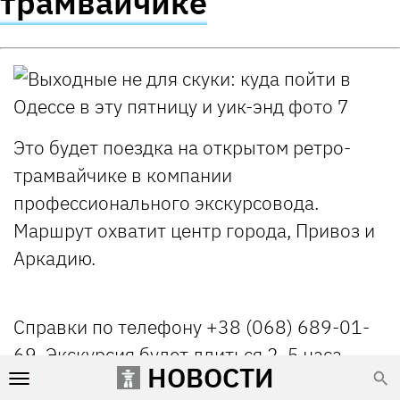
трамвайчике
Это будет поездка на открытом ретро-
трамвайчике в компании
профессионального экскурсовода.
Маршрут охватит центр города, Привоз и
Аркадию.
Справки по телефону +38 (068) 689-01-
69. Экскурсия будет длиться 2, 5 часа.
НОВОСТИ
Регистрация
по ссылке
.