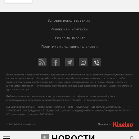
Условия использования
Редакция и контакты
Реклама на сайте
Политика конфиденциальности
Использование материалов Vgorode.ua разрешается только при условии прямой и открытой для поисковых
систем гиперссылки на сайт vgorode.ua. Гиперссылка обязательна вне зависимости от полного либо
частичного цитирования. Она должна быть размещена в подзаголовке или в первом абзаце и вести на
цитируемый материал. Использование фотографий и видео разрешается при условии указания источника
vgorode.ua и автора.
Любое копирование, перепечатка и воспроизведение фотографических произведений и/или
аудиовизуальных произведений правообладателя Getty Images – строго запрещается.
Субъект в сфере онлайн-медиа, Название онлайн-медиа - «VGORODE», Адрес: 02091, місто Київ,
ХАРКІВСЬКЕ ШОСЕ, будинок 172-Б, офіс 208/1, E-mail:
sunlight@mediadim.com.ua
, Телефон: 044-205-43-
00, Идентификатор медиа - R40-06066
Дизайн —
© 2009-2026 vgorode.ua
НОВОСТИ