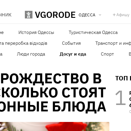
VGORODE
ЧНИК
Афишу
ОДЕССА
не
История Одессы
Туристическая Одесса
та переробка відходів
События
Транспорт и ин
а
Люди города
Досуг и еда
Спорт
 РОЖДЕСТВО В
ТОП
СКОЛЬКО СТОЯТ
ОННЫЕ БЛЮДА