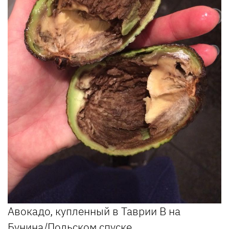
Авокадо, купленный в Таврии В на
Бунина/Польском спуске.