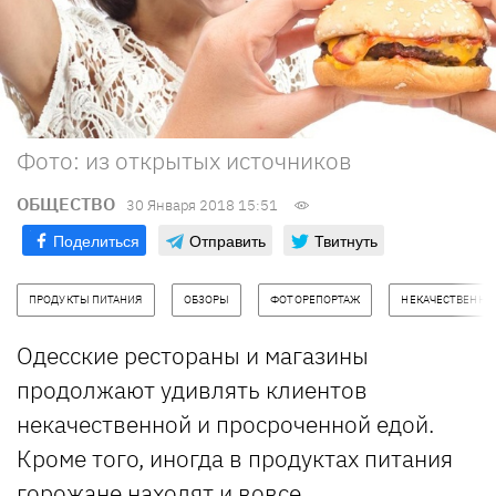
Фото: из открытых источников
ОБЩЕСТВО
30 Января 2018 15:51
Поделиться
Отправить
Твитнуть
ПРОДУКТЫ ПИТАНИЯ
ОБЗОРЫ
ФОТОРЕПОРТАЖ
НЕКАЧЕСТВЕННЫ
Одесские рестораны и магазины
продолжают удивлять клиентов
некачественной и просроченной едой.
Кроме того, иногда в продуктах питания
горожане находят и вовсе