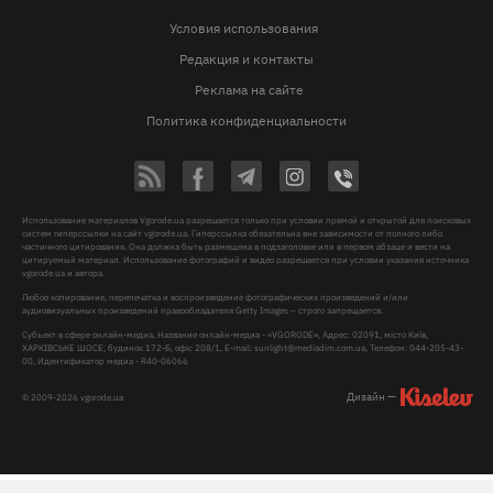
Условия использования
Редакция и контакты
Реклама на сайте
Политика конфиденциальности
Использование материалов Vgorode.ua разрешается только при условии прямой и открытой для поисковых
систем гиперссылки на сайт vgorode.ua. Гиперссылка обязательна вне зависимости от полного либо
частичного цитирования. Она должна быть размещена в подзаголовке или в первом абзаце и вести на
цитируемый материал. Использование фотографий и видео разрешается при условии указания источника
vgorode.ua и автора.
Любое копирование, перепечатка и воспроизведение фотографических произведений и/или
аудиовизуальных произведений правообладателя Getty Images – строго запрещается.
Субъект в сфере онлайн-медиа, Название онлайн-медиа - «VGORODE», Адрес: 02091, місто Київ,
ХАРКІВСЬКЕ ШОСЕ, будинок 172-Б, офіс 208/1, E-mail:
sunlight@mediadim.com.ua
, Телефон: 044-205-43-
00, Идентификатор медиа - R40-06066
Дизайн —
© 2009-2026 vgorode.ua