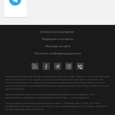
Условия использования
Редакция и контакты
Реклама на сайте
Политика конфиденциальности
Использование материалов Vgorode.ua разрешается только при условии прямой и открытой для поисковых
систем гиперссылки на сайт vgorode.ua. Гиперссылка обязательна вне зависимости от полного либо
частичного цитирования. Она должна быть размещена в подзаголовке или в первом абзаце и вести на
цитируемый материал. Использование фотографий и видео разрешается при условии указания источника
vgorode.ua и автора.
Любое копирование, перепечатка и воспроизведение фотографических произведений и/или
аудиовизуальных произведений правообладателя Getty Images – строго запрещается.
Субъект в сфере онлайн-медиа, Название онлайн-медиа - «VGORODE», Адрес: 02091, місто Київ,
ХАРКІВСЬКЕ ШОСЕ, будинок 172-Б, офіс 208/1, E-mail:
sunlight@mediadim.com.ua
, Телефон: 044-205-43-
00, Идентификатор медиа - R40-06066