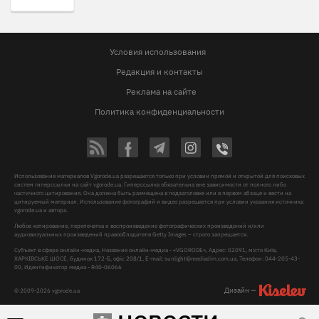
Условия использования
Редакция и контакты
Реклама на сайте
Политика конфиденциальности
Использование материалов Vgorode.ua разрешается только при условии прямой и открытой для поисковых
систем гиперссылки на сайт vgorode.ua. Гиперссылка обязательна вне зависимости от полного либо
частичного цитирования. Она должна быть размещена в подзаголовке или в первом абзаце и вести на
цитируемый материал. Использование фотографий и видео разрешается при условии указания источника
vgorode.ua и автора.
Любое копирование, перепечатка и воспроизведение фотографических произведений и/или
аудиовизуальных произведений правообладателя Getty Images – строго запрещается.
Субъект в сфере онлайн-медиа, Название онлайн-медиа - «VGORODE», Адрес: 02091, місто Київ,
ХАРКІВСЬКЕ ШОСЕ, будинок 172-Б, офіс 208/1, E-mail:
sunlight@mediadim.com.ua
, Телефон: 044-205-43-
00, Идентификатор медиа - R40-06066
Дизайн —
© 2009-2026 vgorode.ua