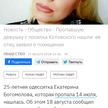
Новость - Общество - Пропавшую
девушку с поселка Котовского нашли: ее
отец заявил о похищении
ОБЩЕСТВО
19 Августа 2018 14:46
Поделиться
Отправить
Твитнуть
РОЗЫСК
ПОИСКИ ЛЮДЕЙ
ПРОПАЖИ ЛЮДЕЙ
25-летняя одесситка Екатерина
Богомолова, которая
пропала 14 июля
,
нашлась. Об этом 18 августа сообщил