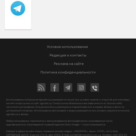
Условия использования
Редакция и контакты
Реклама на сайте
Политика конфиденциальности
Использование материалов Vgorode.ua разрешается только при условии прямой и открытой для поисковых
систем гиперссылки на сайт vgorode.ua. Гиперссылка обязательна вне зависимости от полного либо
частичного цитирования. Она должна быть размещена в подзаголовке или в первом абзаце и вести на
цитируемый материал. Использование фотографий и видео разрешается при условии указания источника
vgorode.ua и автора.
Любое копирование, перепечатка и воспроизведение фотографических произведений и/или
аудиовизуальных произведений правообладателя Getty Images – строго запрещается.
Субъект в сфере онлайн-медиа, Название онлайн-медиа - «VGORODE», Адрес: 02091, місто Київ,
ХАРКІВСЬКЕ ШОСЕ, будинок 172-Б, офіс 208/1, E-mail:
sunlight@mediadim.com.ua
, Телефон: 044-205-43-