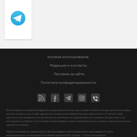
Условия использования
Редакция и контакты
Реклама на сайте
Политика конфиденциальности
Использование материалов Vgorode.ua разрешается только при условии прямой и открытой для поисковых
систем гиперссылки на сайт vgorode.ua. Гиперссылка обязательна вне зависимости от полного либо
частичного цитирования. Она должна быть размещена в подзаголовке или в первом абзаце и вести на
цитируемый материал. Использование фотографий и видео разрешается при условии указания источника
vgorode.ua и автора.
Любое копирование, перепечатка и воспроизведение фотографических произведений и/или
аудиовизуальных произведений правообладателя Getty Images – строго запрещается.