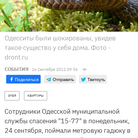
Одесситы были шокированы, увидев
такое существо у себя дома. Фото -
dront.ru
СОБЫТИЯ
26 Сентября 2012 09:56
Поделиться
Отправить
Твитнуть
ЗМЕЯ
КВАРТИРЫ
Сотрудники Одесской муниципальной
службы спасения "15-77" в понедельник,
24 сентября, поймали метровую гадюку в