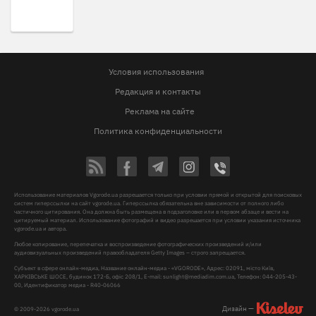
Условия использования
Редакция и контакты
Реклама на сайте
Политика конфиденциальности
Использование материалов Vgorode.ua разрешается только при условии прямой и открытой для поисковых
систем гиперссылки на сайт vgorode.ua. Гиперссылка обязательна вне зависимости от полного либо
частичного цитирования. Она должна быть размещена в подзаголовке или в первом абзаце и вести на
цитируемый материал. Использование фотографий и видео разрешается при условии указания источника
vgorode.ua и автора.
Любое копирование, перепечатка и воспроизведение фотографических произведений и/или
аудиовизуальных произведений правообладателя Getty Images – строго запрещается.
Субъект в сфере онлайн-медиа, Название онлайн-медиа - «VGORODE», Адрес: 02091, місто Київ,
ХАРКІВСЬКЕ ШОСЕ, будинок 172-Б, офіс 208/1, E-mail:
sunlight@mediadim.com.ua
, Телефон: 044-205-43-
00, Идентификатор медиа - R40-06066
Дизайн —
© 2009-2026 vgorode.ua