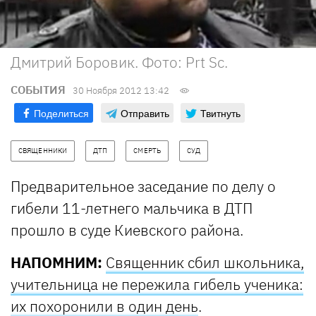
Дмитрий Боровик. Фото: Prt Sc.
СОБЫТИЯ
30 Ноября 2012 13:42
Поделиться
Отправить
Твитнуть
СВЯЩЕННИКИ
ДТП
СМЕРТЬ
СУД
Предварительное заседание по делу о
гибели 11-летнего мальчика в ДТП
прошло в суде Киевского района.
НАПОМНИМ:
Священник сбил школьника,
учительница не пережила гибель ученика:
их похоронили в один день
.