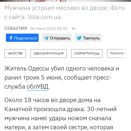
Мужчина устроил мессиво во дворе. Фото
с сайта: litsa.com.ua.
СОБЫТИЯ
06 Июня 2013 08:45
Поделиться
Отправить
Твитнуть
УБИЙСТВО
ОДЕССКАЯ МИЛИЦИЯ
СКОРАЯ ПОМОЩЬ
ПСИХИЧЕСКИ 
Житель Одессы убил одного человека и
ранил троих 5 июня, сообщает пресс-
служба
облУВД
.
Около 18 часов во дворе дома на
Канатной произошла драка: 30-летний
мужчина нанес удары ножом сначала
матери, а затем своей сестре, которая