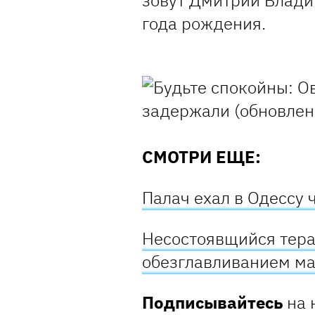
зовут Дмитрий Влади
года рождения.
СМОТРИ ЕЩЕ:
Палач ехал в Одессу 
Несостоявщийся терак
обезглавливанием ма
Подписывайтесь
на 