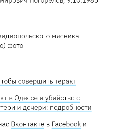
мирович Погорелов, 9.10.1985
чтобы совершить теракт
т в Одессе и убийство с
тери и дочери: подробности
нас
Вконтакте
в
Facebook
и