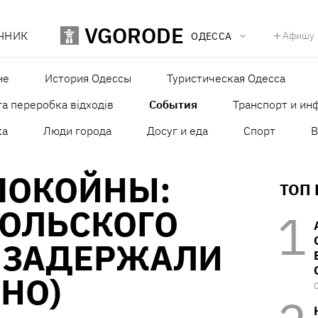
VGORODE
ЧНИК
Афишу
ОДЕССА
не
История Одессы
Туристическая Одесса
а переробка відходів
События
Транспорт и ин
ка
Люди города
Досуг и еда
Спорт
В
ПОКОЙНЫ:
ТОП
ОЛЬСКОГО
 ЗАДЕРЖАЛИ
НО)