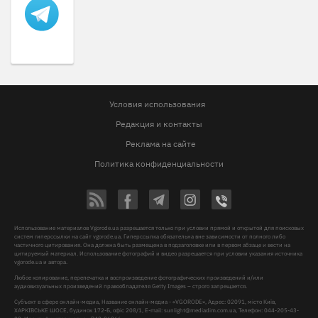
Условия использования
Редакция и контакты
Реклама на сайте
Политика конфиденциальности
Использование материалов Vgorode.ua разрешается только при условии прямой и открытой для поисковых
систем гиперссылки на сайт vgorode.ua. Гиперссылка обязательна вне зависимости от полного либо
частичного цитирования. Она должна быть размещена в подзаголовке или в первом абзаце и вести на
цитируемый материал. Использование фотографий и видео разрешается при условии указания источника
vgorode.ua и автора.
Любое копирование, перепечатка и воспроизведение фотографических произведений и/или
аудиовизуальных произведений правообладателя Getty Images – строго запрещается.
Субъект в сфере онлайн-медиа, Название онлайн-медиа - «VGORODE», Адрес: 02091, місто Київ,
ХАРКІВСЬКЕ ШОСЕ, будинок 172-Б, офіс 208/1, E-mail:
sunlight@mediadim.com.ua
, Телефон: 044-205-43-