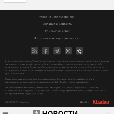
Условия использования
Редакция и контакты
Реклама на сайте
Политика конфиденциальности
Использование материалов Vgorode.ua разрешается только при условии прямой и открытой для поисковых
систем гиперссылки на сайт vgorode.ua. Гиперссылка обязательна вне зависимости от полного либо
частичного цитирования. Она должна быть размещена в подзаголовке или в первом абзаце и вести на
цитируемый материал. Использование фотографий и видео разрешается при условии указания источника
vgorode.ua и автора.
Любое копирование, перепечатка и воспроизведение фотографических произведений и/или
аудиовизуальных произведений правообладателя Getty Images – строго запрещается.
Субъект в сфере онлайн-медиа, Название онлайн-медиа - «VGORODE», Адрес: 02091, місто Київ,
ХАРКІВСЬКЕ ШОСЕ, будинок 172-Б, офіс 208/1, E-mail:
sunlight@mediadim.com.ua
, Телефон: 044-205-43-
00, Идентификатор медиа - R40-06066
Дизайн —
© 2009-2026 vgorode.ua
НОВОСТИ