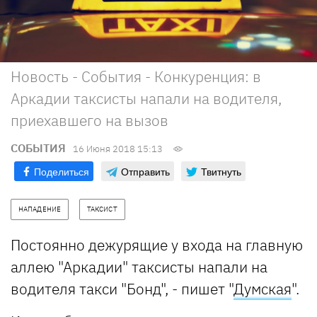
Новость - События - Конкуренция: в
Аркадии таксисты напали на водителя,
приехавшего на вызов
СОБЫТИЯ
16 Июня 2018 15:13
Поделиться
Отправить
Твитнуть
НАПАДЕНИЕ
ТАКСИСТ
Постоянно дежурящие у входа на главную
аллею "Аркадии" таксисты напали на
водителя такси "Бонд", - пишет "
Думская
".