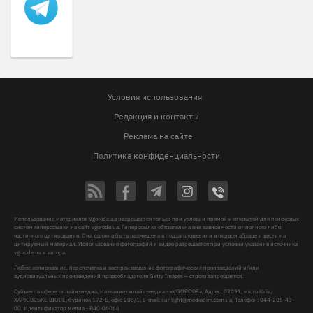
Условия использования
Редакция и контакты
Реклама на сайте
Политика конфиденциальности
Использование материалов Vgorode.ua разрешается только при условии прямой и открытой для поисковых
систем гиперссылки на сайт vgorode.ua. Гиперссылка обязательна вне зависимости от полного либо
частичного цитирования. Она должна быть размещена в подзаголовке или в первом абзаце и вести на
цитируемый материал. Использование фотографий и видео разрешается при условии указания источника
vgorode.ua и автора.
Любое копирование, перепечатка и воспроизведение фотографических произведений и/или
аудиовизуальных произведений правообладателя Getty Images – строго запрещается.
Субъект в сфере онлайн-медиа, Название онлайн-медиа - «VGORODE», Адрес: 02091, місто Київ,
ХАРКІВСЬКЕ ШОСЕ, будинок 172-Б, офіс 208/1, E-mail:
sunlight@mediadim.com.ua
, Телефон: 044-205-43-
00, Идентификатор медиа - R40-06066