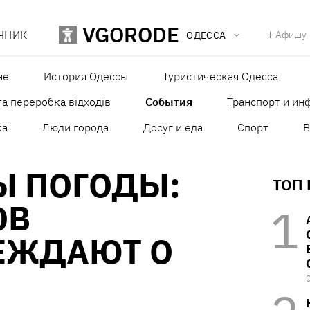
VGORODE
ЧНИК
Афишу
ОДЕССА
не
История Одессы
Туристическая Одесса
а переробка відходів
События
Транспорт и ин
ка
Люди города
Досуг и еда
Спорт
В
Ы ПОГОДЫ:
ТОП
ОВ
ЕЖДАЮТ О