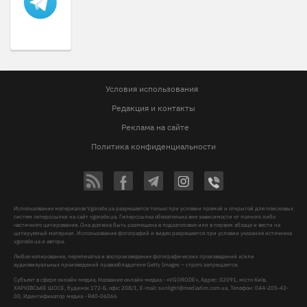
Условия использования
Редакция и контакты
Реклама на сайте
Политика конфиденциальности
Использование материалов Vgorode.ua разрешается только при условии прямой и открытой для поисковых
систем гиперссылки на сайт vgorode.ua. Гиперссылка обязательна вне зависимости от полного либо
частичного цитирования. Она должна быть размещена в подзаголовке или в первом абзаце и вести на
цитируемый материал. Использование фотографий и видео разрешается при условии указания источника
vgorode.ua и автора.
Любое копирование, перепечатка и воспроизведение фотографических произведений и/или
аудиовизуальных произведений правообладателя Getty Images – строго запрещается.
Субъект в сфере онлайн-медиа, Название онлайн-медиа - «VGORODE», Адрес: 02091, місто Київ,
ХАРКІВСЬКЕ ШОСЕ, будинок 172-Б, офіс 208/1, E-mail:
sunlight@mediadim.com.ua
, Телефон: 044-205-43-
00, Идентификатор медиа - R40-06066