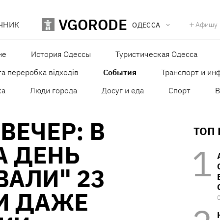
VGORODE
ЧНИК
Афишу
ОДЕССА
не
История Одессы
Туристическая Одесса
а переробка відходів
События
Транспорт и ин
ка
Люди города
Досуг и еда
Спорт
В
ВЕЧЕР: В
ТОП
А ДЕНЬ
АЛИ" 23
И ДАЖЕ