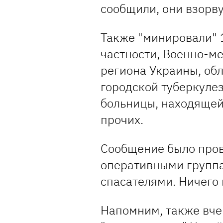
сообщили, они взорвут
Также "минировали" 1
частности, Военно-м
региона Украины, об
городской туберкуле
больницы, находящей
прочих.
Сообщение было пров
оперативными группа
спасателями. Ничего 
Напомним, также вче