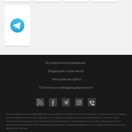
Условия использования
Редакция и контакты
Реклама на сайте
Политика конфиденциальности
Использование материалов Vgorode.ua разрешается только при условии прямой и открытой для поисковых
систем гиперссылки на сайт vgorode.ua. Гиперссылка обязательна вне зависимости от полного либо
частичного цитирования. Она должна быть размещена в подзаголовке или в первом абзаце и вести на
цитируемый материал. Использование фотографий и видео разрешается при условии указания источника
vgorode.ua и автора.