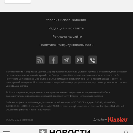
Условия использования
Редакция и контакты
Реклама на сайте
Политика конфиденциальности
Использование материалов Vgorode.ua разрешается только при условии прямой и открытой для поисковых
систем гиперссылки на сайт vgorode.ua. Гиперссылка обязательна вне зависимости от полного либо
частичного цитирования. Она должна быть размещена в подзаголовке или в первом абзаце и вести на
цитируемый материал. Использование фотографий и видео разрешается при условии указания источника
vgorode.ua и автора.
Любое копирование, перепечатка и воспроизведение фотографических произведений и/или
аудиовизуальных произведений правообладателя Getty Images – строго запрещается.
Субъект в сфере онлайн-медиа, Название онлайн-медиа - «VGORODE», Адрес: 02091, місто Київ,
ХАРКІВСЬКЕ ШОСЕ, будинок 172-Б, офіс 208/1, E-mail:
sunlight@mediadim.com.ua
, Телефон: 044-205-43-
00, Идентификатор медиа - R40-06066
Дизайн —
© 2009-2026 vgorode.ua
НОВОСТИ