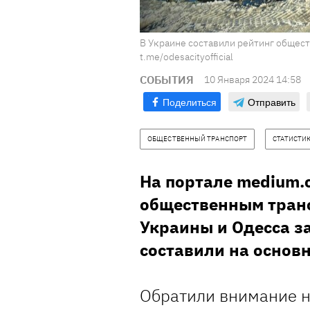
В Украине составили рейтинг общест
t.me/odesacityofficial
СОБЫТИЯ
10 Января 2024 14:58
Поделиться
Отправить
ОБЩЕСТВЕННЫЙ ТРАНСПОРТ
СТАТИСТИ
На портале medium.
общественным транс
Украины и Одесса за
составили на основн
Обратили внимание на