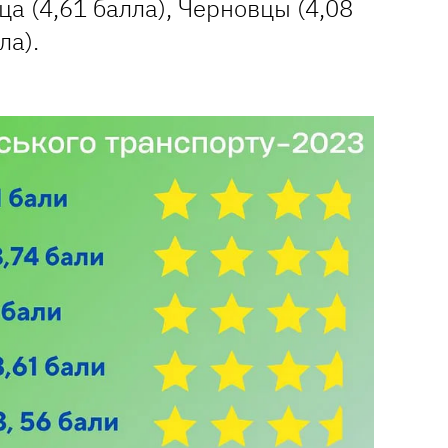
а (4,61 балла), Черновцы (4,08
лла).