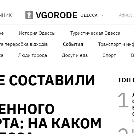
VGORODE
ЧНИК
Афишу
ОДЕССА
не
История Одессы
Туристическая Одесса
а переробка відходів
События
Транспорт и ин
ка
Люди города
Досуг и еда
Спорт
В
Е СОСТАВИЛИ
ТОП
ЕННОГО
ТА: НА КАКОМ