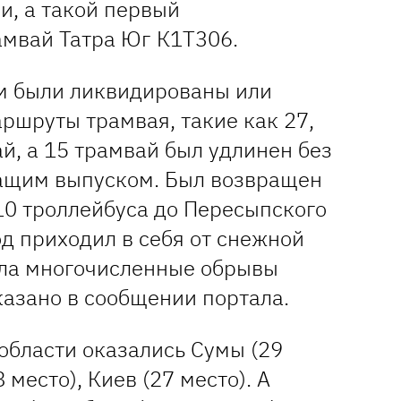
и, а такой первый
мвай Татра Юг К1Т306.
м были ликвидированы или
ршруты трамвая, такие как 27,
й, а 15 трамвай был удлинен без
ащим выпуском. Был возвращен
0 троллейбуса до Пересыпского
од приходил в себя от снежной
сла многочисленные обрывы
сказано в сообщении портала.
области оказались Сумы (29
 место), Киев (27 место). А