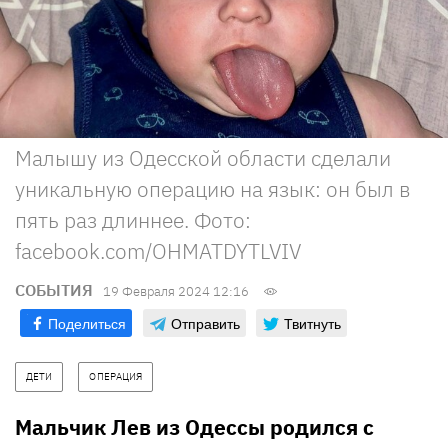
Малышу из Одесской области сделали
уникальную операцию на язык: он был в
пять раз длиннее. Фото:
facebook.com/OHMATDYTLVIV
СОБЫТИЯ
19 Февраля 2024 12:16
Поделиться
Отправить
Твитнуть
ДЕТИ
ОПЕРАЦИЯ
Мальчик Лев из Одессы родился с