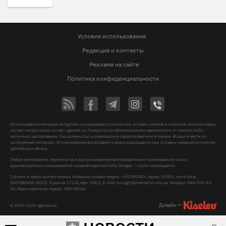
Условия использования
Редакция и контакты
Реклама на сайте
Политика конфиденциальности
Использование материалов Vgorode.ua разрешается только при условии прямой и открытой для поисковых
систем гиперссылки на сайт vgorode.ua. Гиперссылка обязательна вне зависимости от полного либо
частичного цитирования. Она должна быть размещена в подзаголовке или в первом абзаце и вести на
цитируемый материал. Использование фотографий и видео разрешается при условии указания источника
vgorode.ua и автора.
Любое копирование, перепечатка и воспроизведение фотографических произведений и/или
аудиовизуальных произведений правообладателя Getty Images – строго запрещается.
Субъект в сфере онлайн-медиа, Название онлайн-медиа - «VGORODE», Адрес: 02091, місто Київ,
ХАРКІВСЬКЕ ШОСЕ, будинок 172-Б, офіс 208/1, E-mail:
sunlight@mediadim.com.ua
, Телефон: 044-205-43-
00, Идентификатор медиа - R40-06066
Дизайн —
© 2009-2026 vgorode.ua