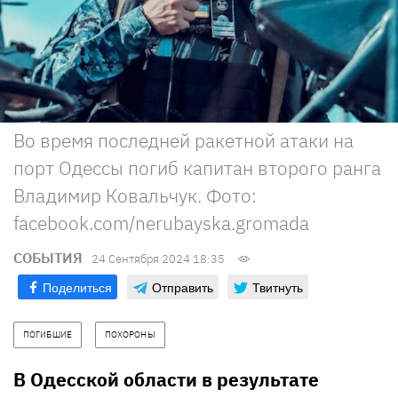
Во время последней ракетной атаки на
порт Одессы погиб капитан второго ранга
Владимир Ковальчук. Фото:
facebook.com/nerubayska.gromada
СОБЫТИЯ
24 Сентября 2024 18:35
Поделиться
Отправить
Твитнуть
ПОГИБШИЕ
ПОХОРОНЫ
В Одесской области в результате