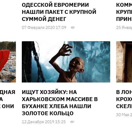
ОДЕССКОЙ ЕВРОМЕРИИ
КОМ
НАШЛИ ПАКЕТ С КРУПНОЙ
КРУП
СУММОЙ ДЕНЕГ
ПРИН
07 Февраля 2020 17:09
25 Янва
ЕДНАЯ
ИЩУТ ХОЗЯЙКУ: НА
В ЛО
А
ХАРЬКОВСКОМ МАССИВЕ В
КРОХ
К ОНИ
БУХАНКЕ ХЛЕБА НАШЛИ
СКЕЛ
ЗОЛОТОЕ КОЛЬЦО
30 Мая 
12 Декабря 2019 15:25