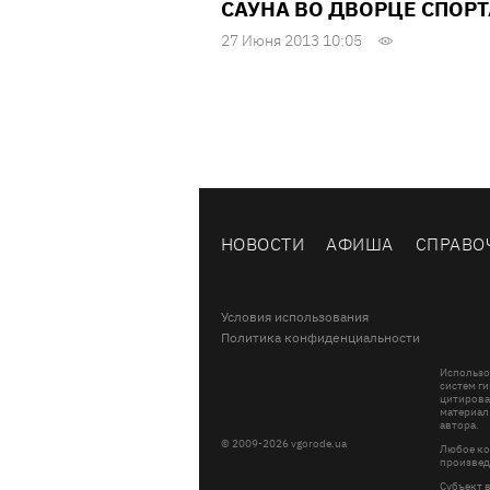
САУНА ВО ДВОРЦЕ СПОРТ
27 Июня 2013 10:05
НОВОСТИ
АФИША
СПРАВО
Условия использования
Политика конфиденциальности
Использо
систем ги
цитирова
материал
автора.
© 2009-2026 vgorode.ua
Любое ко
произвед
Субъект 