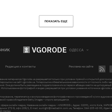
ПОКАЗАТЬ ЕЩЕ
VGORODE
ЧНИК
ОДЕССА
Редакция и контакты
Реклама на сайте
вание материалов Vgorode.ua разрешается только при условии прямой и открытой для поис
перссылки на сайт vgorode.ua. Гиперссылка обязательна вне зависимости от полного либо ча
ния. Она должна быть размещена в подзаголовке или в первом абзаце и вести на цитируемый
. Использование фотографий и видео разрешается при условии указания источника vgorode.u
пирование, перепечатка и воспроизведение фотографических произведений и/или аудиови
ений правообладателя Getty Images – строго запрещается.
в сфере онлайн-медиа, Название онлайн-медиа - «VGORODE», Адрес: 02091, місто Київ, ХАРК
инок 172-Б, офіс 208/1, E-mail:
sunlight@mediadim.com.ua
, Телефон: 044-205-43-00, Иден
R40-06066