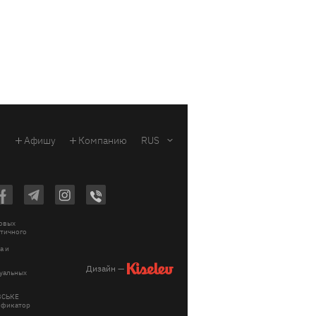
Афишу
Компанию
RUS
ковых
стичного
a и
Дизайн —
зуальных
ІВСЬКЕ
тификатор