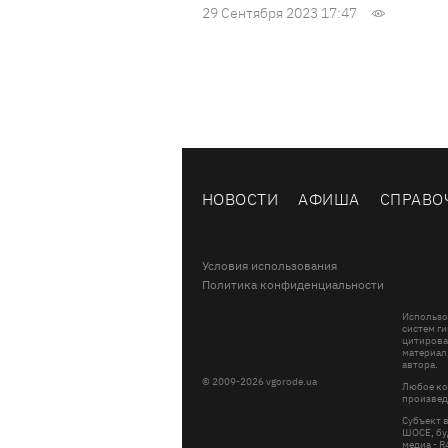
29 Сентября 2023 17:47
НОВОСТИ
АФИША
СПРАВО
Условия использования
Политика конфиденциальности
Использо
систем ги
цитирова
материал
автора.
© 2009-2026 vgorode.ua
Любое ко
произвед
Субъект 
ШОСЕ, буд
медиа - 