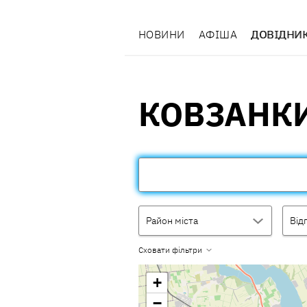
НОВИНИ
АФІША
ДОВІДНИ
КОВЗАНК
Район міста
Від
Сховати фільтри
+
−