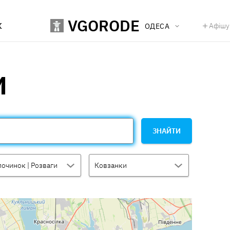
VGORODE
К
Афішу
ОДЕСА
И
ЗНАЙТИ
починок | Розваги
Ковзанки