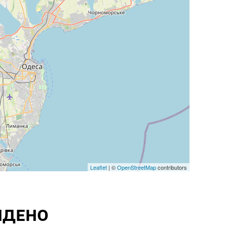
Leaflet
| ©
OpenStreetMap
contributors
ЙДЕНО