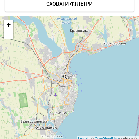
СХОВАТИ ФІЛЬТРИ
+
−
Leaflet
| ©
OpenStreetMap
contributors