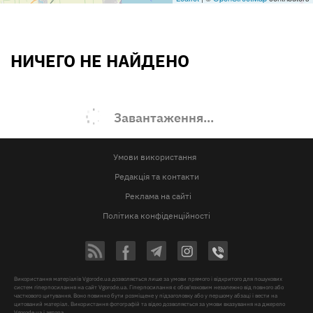
НИЧЕГО НЕ НАЙДЕНО
Завантаження...
Умови використання
Редакція та контакти
Реклама на сайті
Політика конфіденційності
Використання матеріалів Vgorode.ua дозволяється лише за умови прямого і відкритого для пошукових
систем гіперпосилання на сайт Vgorode.ua. Гіперпосилання є обов'язковим незалежно від повного або
часткового цитування. Воно повинно бути розміщене у підзаголовку або у першому абзаці і вести на
цитований матеріал. Використання фотографій та відео дозволяється за умови вказування на джерело
Vgorode.ua і автора.