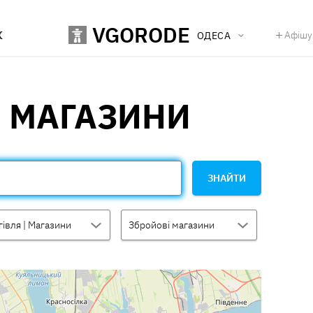
VGORODE
К
Афішу
ОДЕСА
 МАГАЗИНИ
ЗНАЙТИ
гівля | Магазини
Збройові магазини