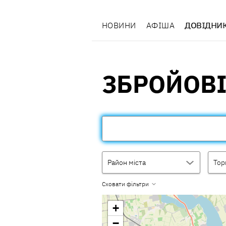
НОВИНИ
АФІША
ДОВІДНИ
ЗБРОЙОВІ
Район міста
Тор
Сховати фільтри
+
−