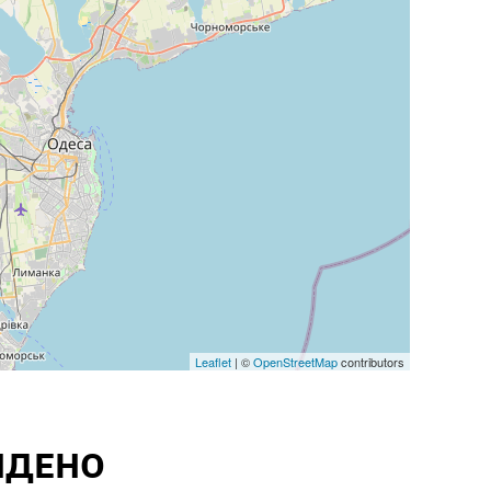
Leaflet
| ©
OpenStreetMap
contributors
ЙДЕНО