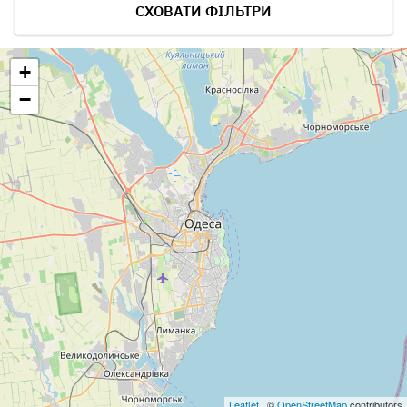
СХОВАТИ ФІЛЬТРИ
+
−
Leaflet
| ©
OpenStreetMap
contributors