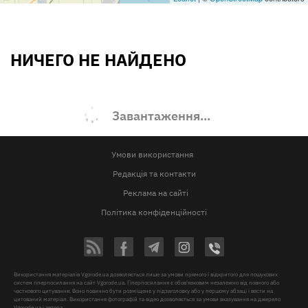
НИЧЕГО НЕ НАЙДЕНО
Завантаження...
Умови використання
Редакція та контакти
Реклама на сайті
Політика конфіденційності
Використання матеріалів Vgorode.ua дозволяється лише за умови прямого і відкритого для пошукових
систем гіперпосилання на сайт Vgorode.ua. Гіперпосилання є обов'язковим незалежно від повного або
часткового цитування. Воно повинно бути розміщене у підзаголовку або у першому абзаці і вести на
цитований матеріал. Використання фотографій та відео дозволяється за умови вказування на джерело
Vgorode.ua і автора.