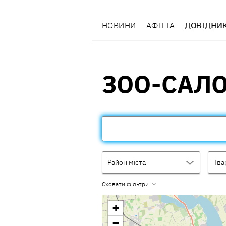
НОВИНИ
АФІША
ДОВІДНИ
ЗОО-САЛ
Район міста
Тва
Сховати фільтри
+
−