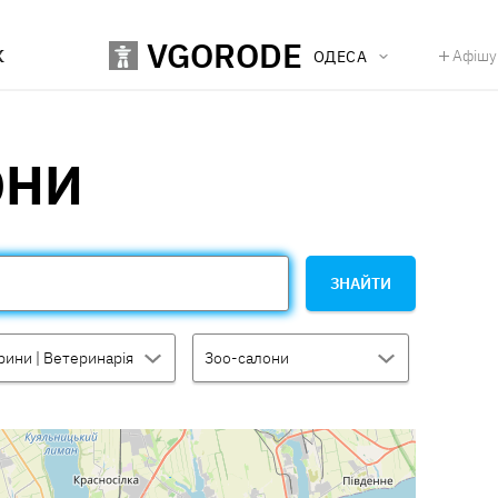
VGORODE
К
Афішу
ОДЕСА
ОНИ
ЗНАЙТИ
рини | Ветеринарія
Зоо-салони