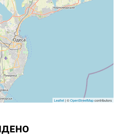
Leaflet
| ©
OpenStreetMap
contributors
ЙДЕНО