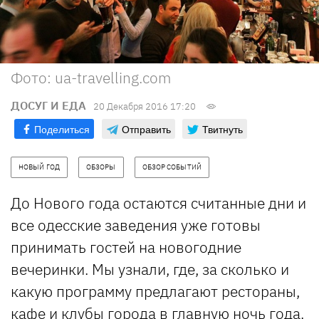
Фото: ua-travelling.com
ДОСУГ И ЕДА
20 Декабря 2016 17:20
Поделиться
Отправить
Твитнуть
НОВЫЙ ГОД
ОБЗОРЫ
ОБЗОР СОБЫТИЙ
До Нового года остаются считанные дни и
все одесские заведения уже готовы
принимать гостей на новогодние
вечеринки. Мы узнали, где, за сколько и
какую программу предлагают рестораны,
кафе и клубы города в главную ночь года.