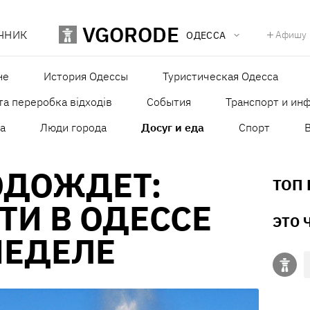
VGORODE
ЧНИК
Афишу
ОДЕССА
не
История Одессы
Туристическая Одесса
та переробка відходів
События
Транспорт и ин
а
Люди города
Досуг и еда
Спорт
ОДОЖДЕТ:
ТОП
ТИ В ОДЕССЕ
ЭТО 
НЕДЕЛЕ