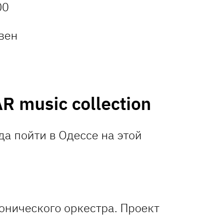
00
ивен
 music collection
онического оркестра. Проект