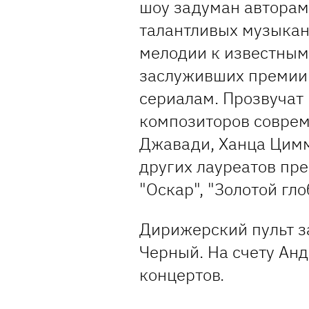
шоу задуман авторами
талантливых музыкан
мелодии к известным
заслуживших премии 
сериалам. Прозвучат
композиторов соврем
Джавади, Ханца Цимм
других лауреатов пр
"Оскар", "Золотой гло
Дирижерский пульт 
Черный. На счету Ан
концертов.