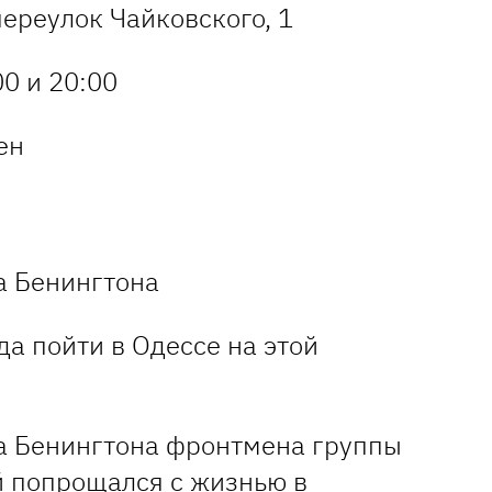
 переулок Чайковского, 1
0 и 20:00
вен
а Бенингтона
а Бенингтона фронтмена группы
й попрощался с жизнью в