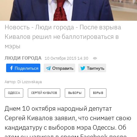
Новость - Люди города - После взрыва
Кивалов решил не баллотироваться в
мэры
ЛЮДИ ГОРОДА
10 Октября 2015 14:30
Поделиться
Отправить
Твитнуть
Автор:
Di Lozovskaya
ОДЕССА
СЕРГЕЙ КИВАЛОВ
ВЫБОРЫ
ВЗРЫВ
Днем 10 октября народный депутат
Сергей Кивалов заявил, что снимает свою
кандидатуру с выборов мэра Одессы. Об
этом
он написал в своем Facebook
после