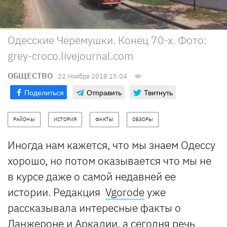
Одесские Черемушки. Конец 70-х. Фото:
grey-croco.livejournal.com
ОБЩЕСТВО
22 Ноября 2018 15:04
Поделиться
Отправить
Твитнуть
РАЙОНЫ
ИСТОРИЯ
ФАКТЫ
ОБЗОРЫ
Иногда нам кажется, что мы знаем Одессу
хорошо, но потом оказывается что мы не
в курсе даже о самой недавней ее
истории. Редакция
Vgorode
уже
рассказывала интересные факты о
Ланжероне
и
Аркадии
, а cегодня речь