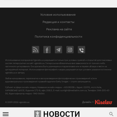
Условия использования
Редакция и контакты
Реклама на сайте
Политика конфиденциальности
Использование материалов Vgorode.ua разрешается только при условии прямой и открытой для поисковых
систем гиперссылки на сайт vgorode.ua. Гиперссылка обязательна вне зависимости от полного либо
частичного цитирования. Она должна быть размещена в подзаголовке или в первом абзаце и вести на
цитируемый материал. Использование фотографий и видео разрешается при условии указания источника
vgorode.ua и автора.
Любое копирование, перепечатка и воспроизведение фотографических произведений и/или
аудиовизуальных произведений правообладателя Getty Images – строго запрещается.
Субъект в сфере онлайн-медиа, Название онлайн-медиа - «VGORODE», Адрес: 02091, місто Київ,
ХАРКІВСЬКЕ ШОСЕ, будинок 172-Б, офіс 208/1, E-mail:
sunlight@mediadim.com.ua
, Телефон: 044-205-43-
00, Идентификатор медиа - R40-06066
Дизайн —
© 2009-2026 vgorode.ua
НОВОСТИ