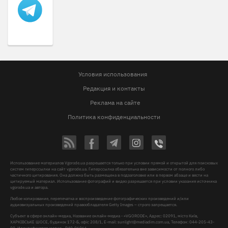
Условия использования
Редакция и контакты
Реклама на сайте
Политика конфиденциальности
Использование материалов Vgorode.ua разрешается только при условии прямой и открытой для поисковых
систем гиперссылки на сайт vgorode.ua. Гиперссылка обязательна вне зависимости от полного либо
частичного цитирования. Она должна быть размещена в подзаголовке или в первом абзаце и вести на
цитируемый материал. Использование фотографий и видео разрешается при условии указания источника
vgorode.ua и автора.
Любое копирование, перепечатка и воспроизведение фотографических произведений и/или
аудиовизуальных произведений правообладателя Getty Images – строго запрещается.
Субъект в сфере онлайн-медиа, Название онлайн-медиа - «VGORODE», Адрес: 02091, місто Київ,
ХАРКІВСЬКЕ ШОСЕ, будинок 172-Б, офіс 208/1, E-mail:
sunlight@mediadim.com.ua
, Телефон: 044-205-43-
00, Идентификатор медиа - R40-06066