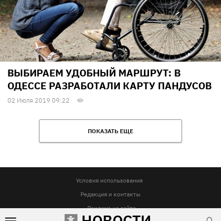
ВЫБИРАЕМ УДОБНЫЙ МАРШРУТ: В
ОДЕССЕ РАЗРАБОТАЛИ КАРТУ ПАНДУСОВ
02 Июля 2019 09:22
ПОКАЗАТЬ ЕЩЕ
Условия использования
Редакция и контакты
Реклама на сайте
НОВОСТИ