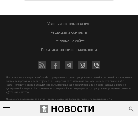
Условия использования
Редакция и контакты
Реклама на сайте
Политика конфиденциальности
Использование материалов Vgorode.ua разрешается только при условии прямой и открытой для поисковых
систем гиперссылки на сайт vgorode.ua. Гиперссылка обязательна вне зависимости от полного либо
частичного цитирования. Она должна быть размещена в подзаголовке или в первом абзаце и вести на
цитируемый материал. Использование фотографий и видео разрешается при условии указания источника
vgorode.ua и автора.
Любое копирование, перепечатка и воспроизведение фотографических произведений и/или
аудиовизуальных произведений правообладателя Getty Images – строго запрещается.
НОВОСТИ
Субъект в сфере онлайн-медиа, Название онлайн-медиа - «VGORODE», Адрес: 02091, місто Київ,
ХАРКІВСЬКЕ ШОСЕ, будинок 172-Б, офіс 208/1, E-mail:
sunlight@mediadim.com.ua
, Телефон: 044-205-43-
00, Идентификатор медиа - R40-06066
Дизайн —
© 2009-2026 vgorode.ua