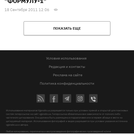
"ФОРМУЛУ-1"
18 Сентября 2011 12:06
ПОКАЗАТЬ ЕЩЕ
Условия использования
Редакция и контакты
Реклама на сайте
Политика конфиденциальности
Использование материалов Vgorode.ua разрешается только при условии прямой и открытой для поисковых
систем гиперссылки на сайт vgorode.ua. Гиперссылка обязательна вне зависимости от полного либо
частичного цитирования. Она должна быть размещена в подзаголовке или в первом абзаце и вести на
цитируемый материал. Использование фотографий и видео разрешается при условии указания источника
vgorode.ua и автора.
Любое копирование, перепечатка и воспроизведение фотографических произведений и/или