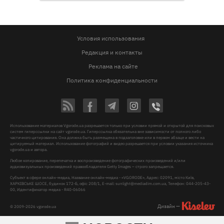
Условия использования
Редакция и контакты
Реклама на сайте
Политика конфиденциальности
Использование материалов Vgorode.ua разрешается только при условии прямой и открытой для поисковых
систем гиперссылки на сайт vgorode.ua. Гиперссылка обязательна вне зависимости от полного либо
частичного цитирования. Она должна быть размещена в подзаголовке или в первом абзаце и вести на
цитируемый материал. Использование фотографий и видео разрешается при условии указания источника
vgorode.ua и автора.
Любое копирование, перепечатка и воспроизведение фотографических произведений и/или
аудиовизуальных произведений правообладателя Getty Images – строго запрещается.
Субъект в сфере онлайн-медиа, Название онлайн-медиа - «VGORODE», Адрес: 02091, місто Київ,
ХАРКІВСЬКЕ ШОСЕ, будинок 172-Б, офіс 208/1, E-mail:
sunlight@mediadim.com.ua
, Телефон: 044-205-43-
00, Идентификатор медиа - R40-06066
Дизайн —
© 2009-2026 vgorode.ua