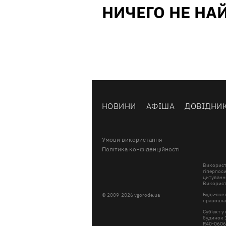
НИЧЕГО НЕ НА
НОВИНИ
АФІША
ДОВІДНИ
Умови використання
Політика конфіденційності
Використ
гіперпоси
цитування
Використа
Будь-яке 
© 2009-2026 vgorode.ua
правовлас
Суб'єкт у
будинок 1
R40-060