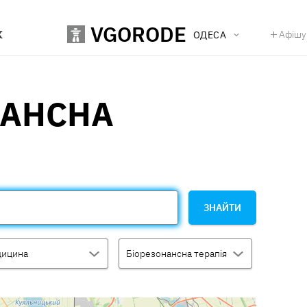
VGORODE
К
Афішу
ОДЕСА
НАНСНА
ЗНАЙТИ
ицина
Біорезонансна терапія