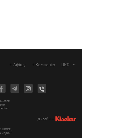
Афішу
Компанію
UKR
 систем
вого
теріал.
Дизайн —
КЕ ШОСЕ,
 медіа –