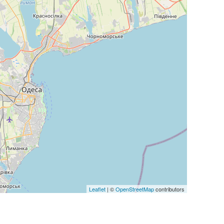
Leaflet
| ©
OpenStreetMap
contributors