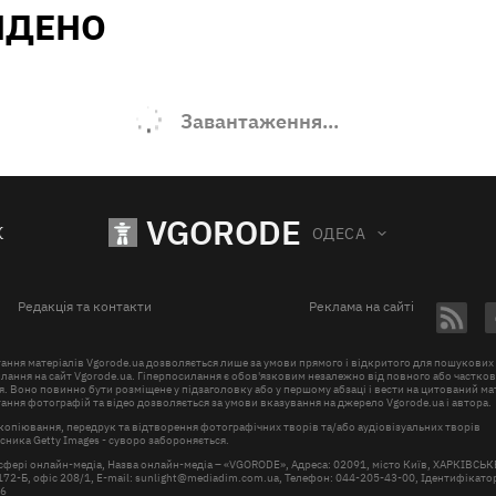
ЙДЕНО
Завантаження...
VGORODE
К
ОДЕСА
Редакція та контакти
Реклама на сайті
ання матеріалів Vgorode.ua дозволяється лише за умови прямого і відкритого для пошукових
лання на сайт Vgorode.ua. Гіперпосилання є обов'язковим незалежно від повного або частко
. Воно повинно бути розміщене у підзаголовку або у першому абзаці і вести на цитований ма
ння фотографій та відео дозволяється за умови вказування на джерело Vgorode.ua і автора.
копіювання, передрук та відтворення фотографічних творів та/або аудіовізуальних творів
ника Getty Images - суворо забороняється.
 сфері онлайн-медіа, Назва онлайн-медіа – «VGORODE», Адреса: 02091, місто Київ, ХАРКІВСЬ
72-Б, офіс 208/1, E-mail:
sunlight@mediadim.com.ua
, Телефон: 044-205-43-00, Ідентифікатор
66