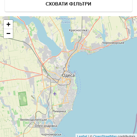
СХОВАТИ ФІЛЬТРИ
+
−
Leaflet
| ©
OpenStreetMap
contributors