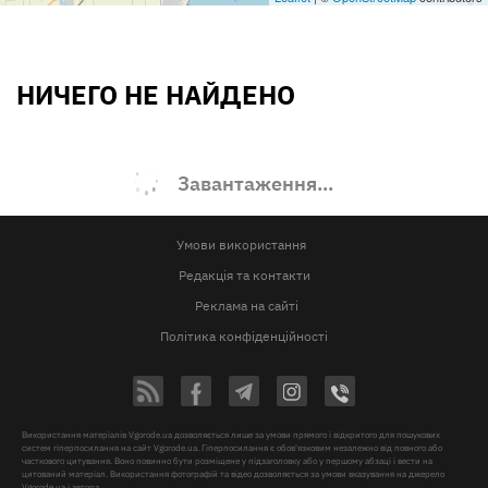
НИЧЕГО НЕ НАЙДЕНО
Завантаження...
Умови використання
Редакція та контакти
Реклама на сайті
Політика конфіденційності
Використання матеріалів Vgorode.ua дозволяється лише за умови прямого і відкритого для пошукових
систем гіперпосилання на сайт Vgorode.ua. Гіперпосилання є обов'язковим незалежно від повного або
часткового цитування. Воно повинно бути розміщене у підзаголовку або у першому абзаці і вести на
цитований матеріал. Використання фотографій та відео дозволяється за умови вказування на джерело
Vgorode.ua і автора.