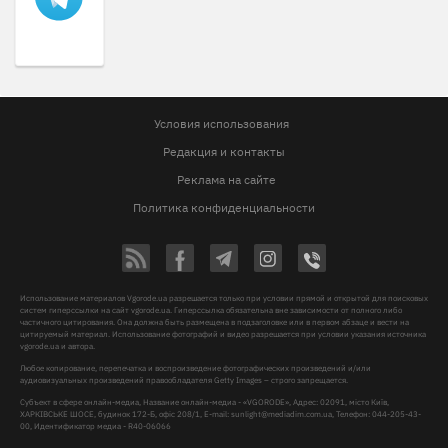
Условия использования
Редакция и контакты
Реклама на сайте
Политика конфиденциальности
Использование материалов Vgorode.ua разрешается только при условии прямой и открытой для поисковых
систем гиперссылки на сайт vgorode.ua. Гиперссылка обязательна вне зависимости от полного либо
частичного цитирования. Она должна быть размещена в подзаголовке или в первом абзаце и вести на
цитируемый материал. Использование фотографий и видео разрешается при условии указания источника
vgorode.ua и автора.
Любое копирование, перепечатка и воспроизведение фотографических произведений и/или
аудиовизуальных произведений правообладателя Getty Images – строго запрещается.
Субъект в сфере онлайн-медиа, Название онлайн-медиа - «VGORODE», Адрес: 02091, місто Київ,
ХАРКІВСЬКЕ ШОСЕ, будинок 172-Б, офіс 208/1, E-mail:
sunlight@mediadim.com.ua
, Телефон: 044-205-43-
00, Идентификатор медиа - R40-06066