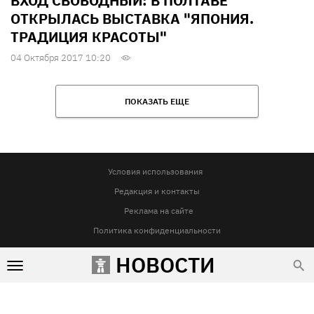
ВХОД СВОБОДНЫЙ: В ПОЛТАВЕ
ОТКРЫЛАСЬ ВЫСТАВКА "ЯПОНИЯ.
ТРАДИЦИЯ КРАСОТЫ"
04 Октября 2017 10:20
ПОКАЗАТЬ ЕЩЕ
Условия использования
Редакция и контакты
Реклама на сайте
Политика конфиденциальности
НОВОСТИ
Использование материалов Vgorode.ua разрешается только при условии прямой и открытой для поисковых
систем гиперссылки на сайт vgorode.ua. Гиперссылка обязательна вне зависимости от полного либо
частичного цитирования. Она должна быть размещена в подзаголовке или в первом абзаце и вести на