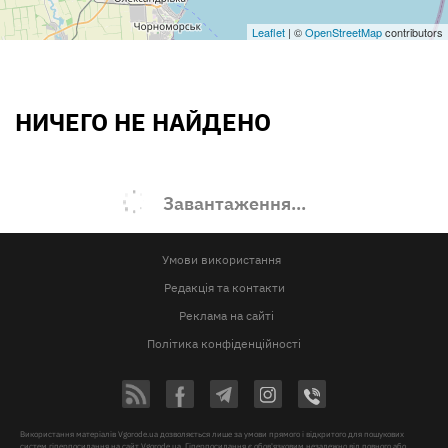
Leaflet
| ©
OpenStreetMap
contributors
НИЧЕГО НЕ НАЙДЕНО
Завантаження...
Умови використання
Редакція та контакти
Реклама на сайті
Політика конфіденційності
Використання матеріалів Vgorode.ua дозволяється лише за умови прямого і відкритого для пошукових
систем гіперпосилання на сайт Vgorode.ua. Гіперпосилання є обов'язковим незалежно від повного або