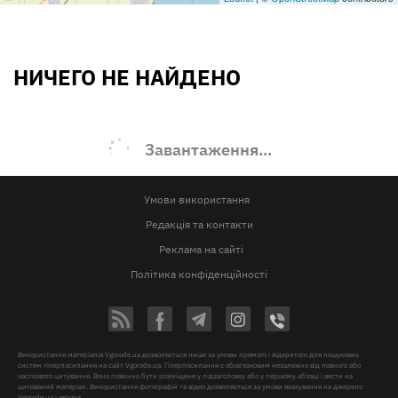
НИЧЕГО НЕ НАЙДЕНО
Завантаження...
Умови використання
Редакція та контакти
Реклама на сайті
Політика конфіденційності
Використання матеріалів Vgorode.ua дозволяється лише за умови прямого і відкритого для пошукових
систем гіперпосилання на сайт Vgorode.ua. Гіперпосилання є обов'язковим незалежно від повного або
часткового цитування. Воно повинно бути розміщене у підзаголовку або у першому абзаці і вести на
цитований матеріал. Використання фотографій та відео дозволяється за умови вказування на джерело
Vgorode.ua і автора.