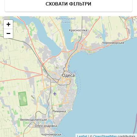
СХОВАТИ ФІЛЬТРИ
+
−
Leaflet
| ©
OpenStreetMap
contributors