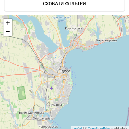
СХОВАТИ ФІЛЬТРИ
+
−
Leaflet
| ©
OpenStreetMap
contributors