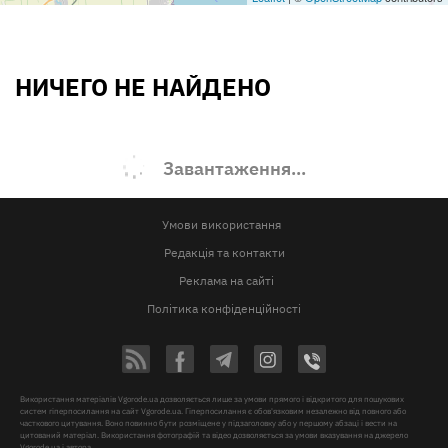
НИЧЕГО НЕ НАЙДЕНО
Завантаження...
Умови використання
Редакція та контакти
Реклама на сайті
Політика конфіденційності
Використання матеріалів Vgorode.ua дозволяється лише за умови прямого і відкритого для пошукових
систем гіперпосилання на сайт Vgorode.ua. Гіперпосилання є обов'язковим незалежно від повного або
часткового цитування. Воно повинно бути розміщене у підзаголовку або у першому абзаці і вести на
цитований матеріал. Використання фотографій та відео дозволяється за умови вказування на джерело
Vgorode.ua і автора.