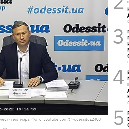
местителя мэра. Фото: youtube.com/@-odessitua2400