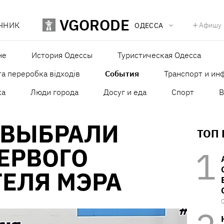
VGORODE
ЧНИК
Афишу
ОДЕССА
не
История Одессы
Туристическая Одесса
а переробка відходів
События
Транспорт и ин
ка
Люди города
Досуг и еда
Спорт
В
 ВЫБРАЛИ
ТОП
ЕРВОГО
ЕЛЯ МЭРА